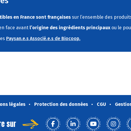
res
ibles en France sont françaises
sur l’ensemble des produits
 en face avant
l’origine des ingrédients principaux
ou le pou
des
Paysan.e.s Associé.e.s de Biocoop.
ons légales
Protection des données
CGU
Gestio
re sur