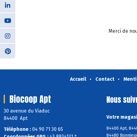
Merci de nou
Accueil
Contact
Menti
Biocoop Apt
Nous suiv
30 avenue du Viaduc
Votre magasi
84400 Apt
84400 Apt, 8440
Téléphone :
04 90 71 30 65
84480 Bonnieux,
Coordonnées GPS :
43,8834131 ° ,