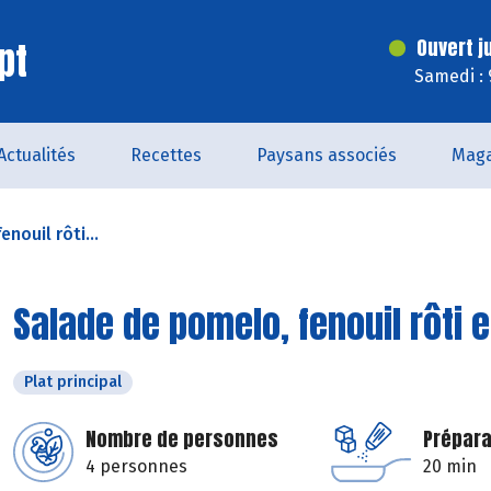
pt
Ouvert j
Samedi : 
Actualités
Recettes
Paysans associés
Maga
nouil rôti...
Salade de pomelo, fenouil rôti
Plat principal
Nombre de personnes
Prépara
4 personnes
20 min