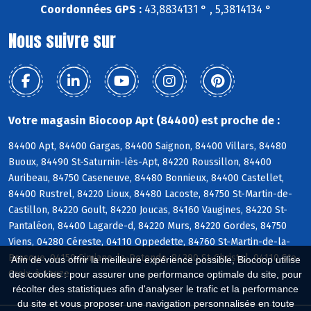
Coordonnées GPS :
43,8834131 ° , 5,3814134 °
Nous suivre sur
Votre magasin Biocoop Apt (84400) est proche de :
84400 Apt, 84400 Gargas, 84400 Saignon, 84400 Villars, 84480
Buoux, 84490 St-Saturnin-lès-Apt, 84220 Roussillon, 84400
Auribeau, 84750 Caseneuve, 84480 Bonnieux, 84400 Castellet,
84400 Rustrel, 84220 Lioux, 84480 Lacoste, 84750 St-Martin-de-
Castillon, 84220 Goult, 84220 Joucas, 84160 Vaugines, 84220 St-
Pantaléon, 84400 Lagarde-d, 84220 Murs, 84220 Gordes, 84750
Viens, 04280 Céreste, 04110 Oppedette, 84760 St-Martin-de-la-
Brasque, 04150 Simiane-la-Rotonde, 84390 St-Christol, 04110 Ste-
Afin de vous offrir la meilleure expérience possible, Biocoop utilise
Croix-à-Lauze
des cookies : pour assurer une performance optimale du site, pour
récolter des statistiques afin d'analyser le trafic et la performance
du site et vous proposer une navigation personnalisée en toute