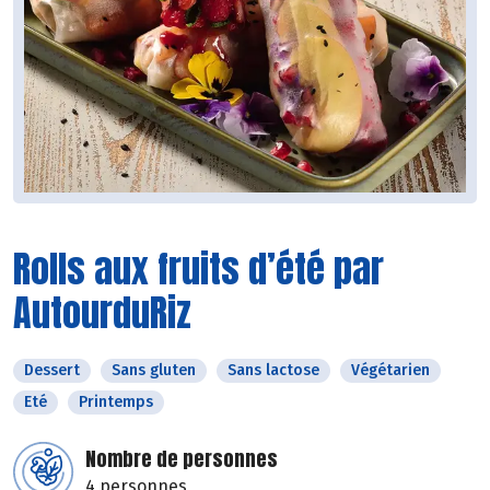
Rolls aux fruits d’été par
AutourduRiz
Dessert
Sans gluten
Sans lactose
Végétarien
Eté
Printemps
Nombre de personnes
4 personnes