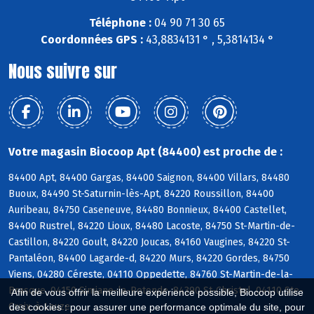
Téléphone :
04 90 71 30 65
Coordonnées GPS :
43,8834131 ° , 5,3814134 °
Nous suivre sur
Votre magasin Biocoop Apt (84400) est proche de :
84400 Apt, 84400 Gargas, 84400 Saignon, 84400 Villars, 84480
Buoux, 84490 St-Saturnin-lès-Apt, 84220 Roussillon, 84400
Auribeau, 84750 Caseneuve, 84480 Bonnieux, 84400 Castellet,
84400 Rustrel, 84220 Lioux, 84480 Lacoste, 84750 St-Martin-de-
Castillon, 84220 Goult, 84220 Joucas, 84160 Vaugines, 84220 St-
Pantaléon, 84400 Lagarde-d, 84220 Murs, 84220 Gordes, 84750
Viens, 04280 Céreste, 04110 Oppedette, 84760 St-Martin-de-la-
Brasque, 04150 Simiane-la-Rotonde, 84390 St-Christol, 04110 Ste-
Afin de vous offrir la meilleure expérience possible, Biocoop utilise
Croix-à-Lauze
des cookies : pour assurer une performance optimale du site, pour