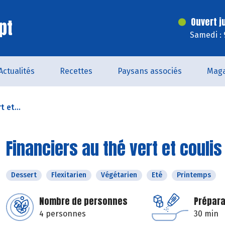
pt
Ouvert j
Samedi : 
Actualités
Recettes
Paysans associés
Maga
t et...
Financiers au thé vert et coulis
Dessert
Flexitarien
Végétarien
Eté
Printemps
Nombre de personnes
Prépara
4 personnes
30 min