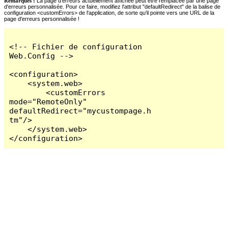
Remarques :
La page d'erreurs actuellement affichée peut être remplacée par une page
d'erreurs personnalisée. Pour ce faire, modifiez l'attribut "defaultRedirect" de la balise de
configuration <customErrors> de l'application, de sorte qu'il pointe vers une URL de la
page d'erreurs personnalisée !
<!-- Fichier de configuration 
Web.Config -->

<configuration>

    <system.web>

        <customErrors 
mode="RemoteOnly" 
defaultRedirect="mycustompage.h
tm"/>

    </system.web>

</configuration>