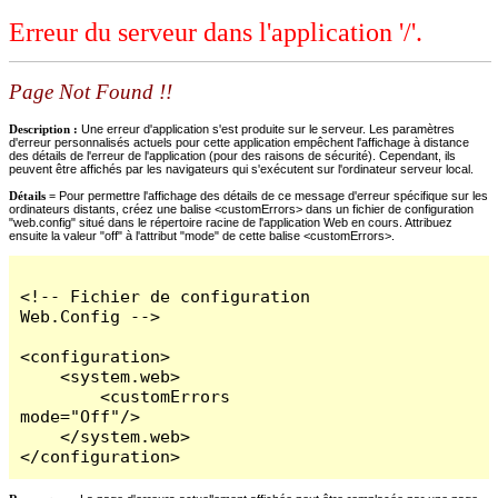
Erreur du serveur dans l'application '/'.
Page Not Found !!
Description :
Une erreur d'application s'est produite sur le serveur. Les paramètres
d'erreur personnalisés actuels pour cette application empêchent l'affichage à distance
des détails de l'erreur de l'application (pour des raisons de sécurité). Cependant, ils
peuvent être affichés par les navigateurs qui s'exécutent sur l'ordinateur serveur local.
Détails =
Pour permettre l'affichage des détails de ce message d'erreur spécifique sur les
ordinateurs distants, créez une balise <customErrors> dans un fichier de configuration
"web.config" situé dans le répertoire racine de l'application Web en cours. Attribuez
ensuite la valeur "off" à l'attribut "mode" de cette balise <customErrors>.
<!-- Fichier de configuration 
Web.Config -->

<configuration>

    <system.web>

        <customErrors 
mode="Off"/>

    </system.web>

</configuration>