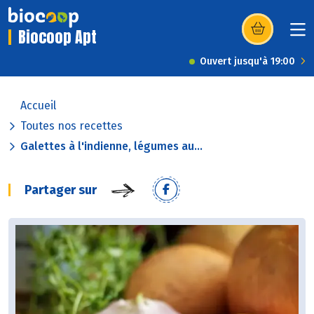
Biocoop Apt
(s’ouvre dans u
Ouvert jusqu'à 19:00
Accueil
Toutes nos recettes
Galettes à l'indienne, légumes au...
Partager sur