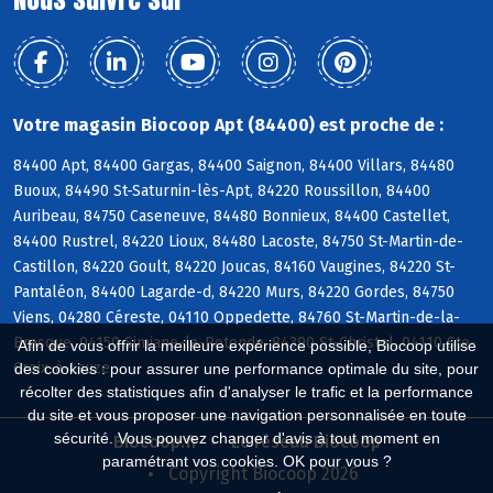
Votre magasin Biocoop Apt (84400) est proche de :
84400 Apt, 84400 Gargas, 84400 Saignon, 84400 Villars, 84480
Buoux, 84490 St-Saturnin-lès-Apt, 84220 Roussillon, 84400
Auribeau, 84750 Caseneuve, 84480 Bonnieux, 84400 Castellet,
84400 Rustrel, 84220 Lioux, 84480 Lacoste, 84750 St-Martin-de-
Castillon, 84220 Goult, 84220 Joucas, 84160 Vaugines, 84220 St-
Pantaléon, 84400 Lagarde-d, 84220 Murs, 84220 Gordes, 84750
Viens, 04280 Céreste, 04110 Oppedette, 84760 St-Martin-de-la-
Brasque, 04150 Simiane-la-Rotonde, 84390 St-Christol, 04110 Ste-
Afin de vous offrir la meilleure expérience possible, Biocoop utilise
Croix-à-Lauze
des cookies : pour assurer une performance optimale du site, pour
récolter des statistiques afin d'analyser le trafic et la performance
du site et vous proposer une navigation personnalisée en toute
sécurité. Vous pouvez changer d'avis à tout moment en
Biocoop.fr
Le réseau Biocoop
paramétrant vos cookies. OK pour vous ?
Copyright Biocoop 2026