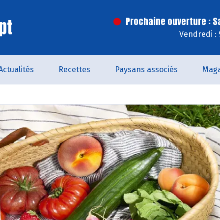
pt
Prochaine ouverture : 
Vendredi :
Actualités
Recettes
Paysans associés
Maga