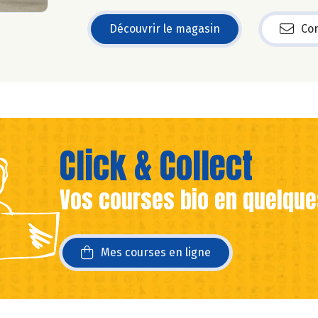
Découvrir le magasin
Con
Click & Collect
Vos courses bio en quelque
ans une nouvelle fenêtre)
ans une nouvelle fenêtre)
Mes courses en ligne