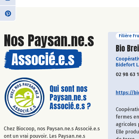
Nos Paysan.ne.s
Filière Fr
Découvr
Bio Bre
Associé.e.s
Coopérati
Bidefort 
02 98 63 
Qui sont nos
https://bi
Paysan.ne.s
Associé.e.s ?
Coopérati
fermes en
agricoles
Chez Biocoop, nos Paysan.ne.s Associé.e.s
Elle prod
ont un vrai pouvoir. Les Paysan.ne.s