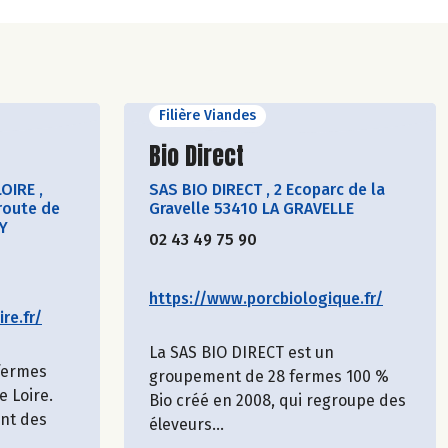
Filière Viandes
cteur
Découvrir le producteur
Bio Direct
LOIRE
,
SAS BIO DIRECT
,
2 Ecoparc de la
route de
Gravelle 53410 LA GRAVELLE
Y
02 43 49 75 90
https://www.porcbiologique.fr/
re.fr/
La SAS BIO DIRECT est un
 fermes
groupement de 28 fermes 100 %
e Loire.
Bio créé en 2008, qui regroupe des
ent des
éleveurs...