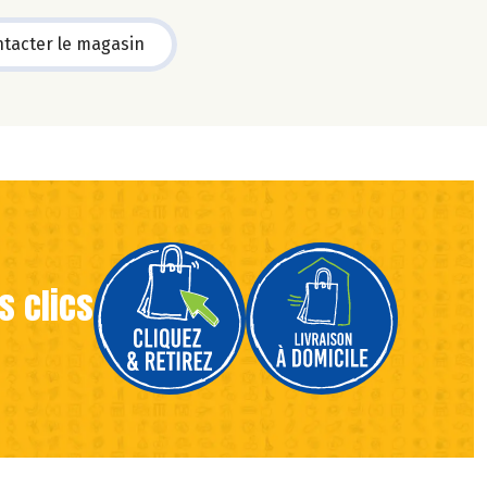
tacter le magasin
s clics