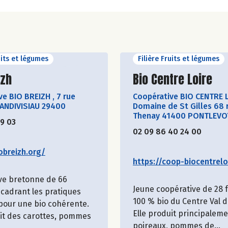
uits et légumes
Filière Fruits et légumes
ir le producteur
Découvrir le produ
izh
Bio Centre Loire
ve BIO BREIZH
,
7 rue
Coopérative BIO CENTRE 
LANDIVISIAU 29400
Domaine de St Gilles 68 
Thenay 41400 PONTLEVO
19 03
02 09 86 40 24 00
obreizh.org/
https://coop-biocentreloi
ve bretonne de 66
Jeune coopérative de 28
cadrant les pratiques
100 % bio du Centre Val d
 pour une bio cohérente.
Elle produit principalem
uit des carottes, pommes
poireaux, pommes de...