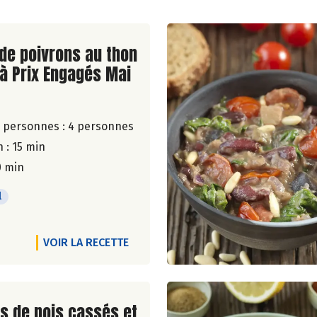
ite de la recette
de poivrons au thon
 à Prix Engagés Mai
 personnes :
4 personnes
 : 15 min
0 min
l
VOIR LA RECETTE
ite de la recette
s de pois cassés et