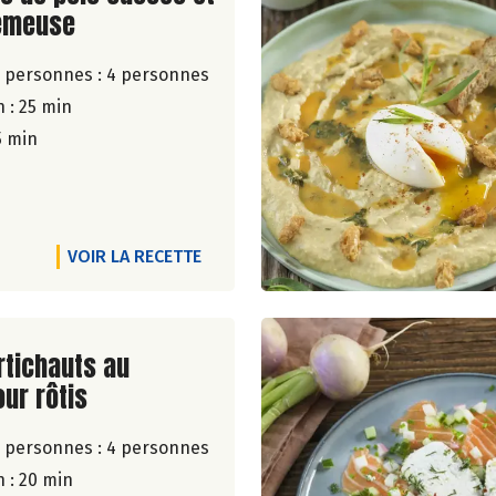
émeuse
 personnes :
4 personnes
 : 25 min
5 min
VOIR LA RECETTE
ite de la recette
rtichauts au
ur rôtis
 personnes :
4 personnes
 : 20 min