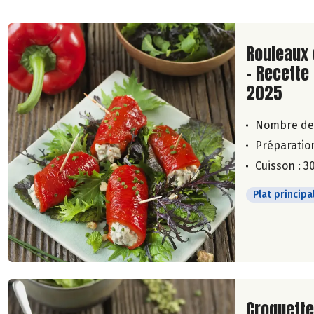
Lire la su
Rouleaux 
- Recette
2025
Nombre de
Préparation
Cuisson : 3
Plat principa
Lire la su
Croquette