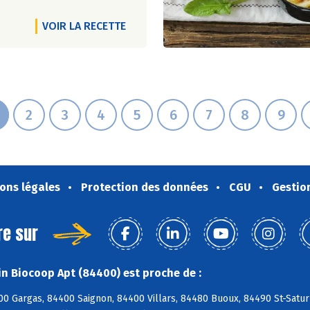
VOIR LA RECETTE
2
3
4
5
6
7
8
9
ons légales
Protection des données
CGU
Gestio
re sur
n Biocoop Apt (84400) est proche de :
0 Gargas, 84400 Saignon, 84400 Villars, 84480 Buoux, 84490 St-Satur