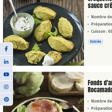
sauce cr
Nombre de
Préparation
Cuisson : 6
Entrée
Lire la su
Fonds d'a
Rocamado
Nombre de
Préparation