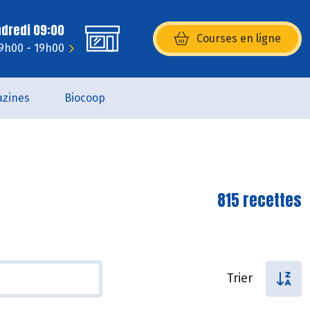
ndredi 09:00
Courses en ligne
(s’ouvre dans une nouvelle fenêtr
 9h00 - 19h00
zines
Biocoop
815 recettes
Trier