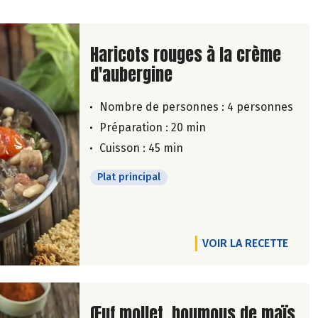
Lire la suite de la recette
Haricots rouges à la crème
d'aubergine
Nombre de personnes :
4 personnes
Préparation : 20 min
Cuisson : 45 min
Plat principal
VOIR LA RECETTE
Lire la suite de la recette
Œuf mollet, houmous de maïs