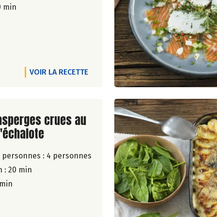
0 min
VOIR LA RECETTE
ite de la recette
asperges crues au
l'échalote
 personnes :
4 personnes
 : 20 min
 min