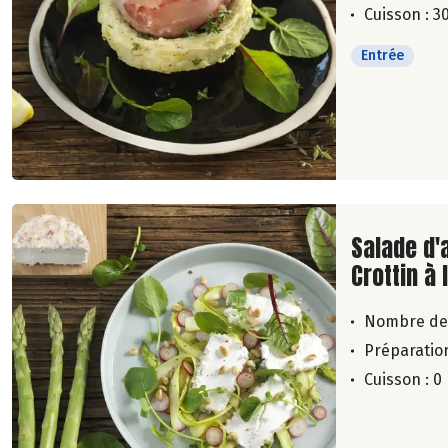
Cuisson : 3
Entrée
Lire la su
Salade d'
Crottin à 
Nombre de
Préparation
Cuisson : 0