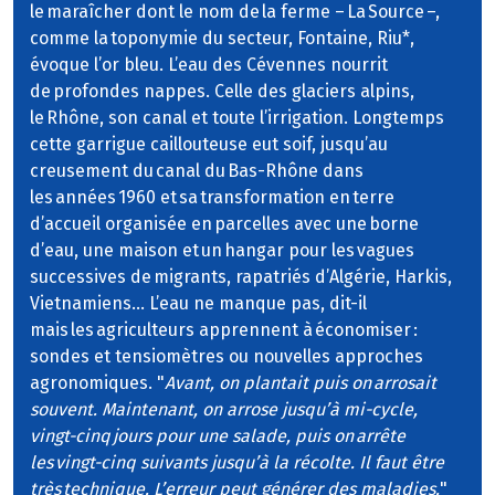
le maraîcher dont le nom de la ferme – La Source –,
comme la toponymie du secteur, Fontaine, Riu*,
évoque l’or bleu. L’eau des Cévennes nourrit
de profondes nappes. Celle des glaciers alpins,
le Rhône, son canal et toute l’irrigation. Longtemps
cette garrigue caillouteuse eut soif, jusqu’au
creusement du canal du Bas-Rhône dans
les années 1960 et sa transformation en terre
d’accueil organisée en parcelles avec une borne
d’eau, une maison et un hangar pour les vagues
successives de migrants, rapatriés d’Algérie, Harkis,
Vietnamiens… L’eau ne manque pas, dit-il
mais les agriculteurs apprennent à économiser :
sondes et tensiomètres ou nouvelles approches
agronomiques. "
Avant, on plantait puis on arrosait
souvent. Maintenant, on arrose jusqu’à mi-cycle,
vingt-cinq jours pour une salade, puis on arrête
les vingt-cinq suivants jusqu’à la récolte. Il faut être
très technique. L’erreur peut générer des maladies.
"