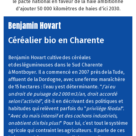
le pacte national en faveur de la haie ambitionne
d'ajouter 50 000 kilomètres de haies d'ici 2030.
Benjamin Hovart
Céréalier bio en Charente
Benjamin Hovart cultive des céréales
et des légumineuses dans le Sud Charente
à Montboyer. Il a commencé en 2007 près de la Tude,
affluent de la Dordogne, avec une ferme maraîchère
de 15 hectares : l’eau y est déterminante. "
J’ai eu
un droit de puisage de 2 000 m3/an, droit accordé
selon l’activité
", dit-il en décrivant des politiques et
habitudes qui relèvent parfois du "
privilège féodal
".
"
Avec du maïs intensif et des cochons industriels,
on obtient dix fois plus !
" Pour lui, c’est tout le système
agricole qui contraint les agriculteurs. Il parle de ces