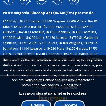
Votre magasin Biocoop Apt (84400) est proche de :
84400 Apt, 84400 Gargas, 84400 Saignon, 84400 Villars, 84480
Buoux, 84490 St-Saturnin-lès-Apt, 84220 Roussillon, 84400
Auribeau, 84750 Caseneuve, 84480 Bonnieux, 84400 Castellet,
84400 Rustrel, 84220 Lioux, 84480 Lacoste, 84750 St-Martin-de-
Castillon, 84220 Goult, 84220 Joucas, 84160 Vaugines, 84220 St-
Pantaléon, 84400 Lagarde-d, 84220 Murs, 84220 Gordes, 84750
Viens, 04280 Céreste, 04110 Oppedette, 84760 St-Martin-de-la-
Brasque, 04150 Simiane-la-Rotonde, 84390 St-Christol, 04110 Ste-
Afin de vous offrir la meilleure expérience possible, Biocoop utilise
Croix-à-Lauze
des cookies : pour assurer une performance optimale du site, pour
récolter des statistiques afin d'analyser le trafic et la performance
du site et vous proposer une navigation personnalisée en toute
sécurité. Vous pouvez changer d'avis à tout moment en
Biocoop.fr
Le réseau Biocoop
paramétrant vos cookies. OK pour vous ?
Copyright Biocoop 2026
En savoir plus et paramétrer les cookies
Je refuse
J'accepte