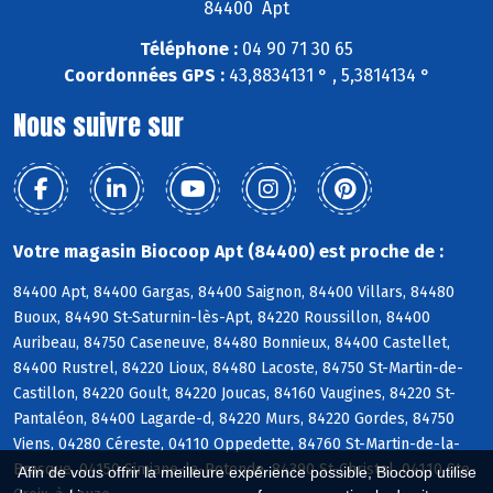
84400 Apt
Téléphone :
04 90 71 30 65
Coordonnées GPS :
43,8834131 ° , 5,3814134 °
Nous suivre sur
Votre magasin Biocoop Apt (84400) est proche de :
84400 Apt, 84400 Gargas, 84400 Saignon, 84400 Villars, 84480
Buoux, 84490 St-Saturnin-lès-Apt, 84220 Roussillon, 84400
Auribeau, 84750 Caseneuve, 84480 Bonnieux, 84400 Castellet,
84400 Rustrel, 84220 Lioux, 84480 Lacoste, 84750 St-Martin-de-
Castillon, 84220 Goult, 84220 Joucas, 84160 Vaugines, 84220 St-
Pantaléon, 84400 Lagarde-d, 84220 Murs, 84220 Gordes, 84750
Viens, 04280 Céreste, 04110 Oppedette, 84760 St-Martin-de-la-
Brasque, 04150 Simiane-la-Rotonde, 84390 St-Christol, 04110 Ste-
Afin de vous offrir la meilleure expérience possible, Biocoop utilise