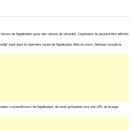
l'erreur de l'application (pour des raisons de sécurité). Cependant, ils peuvent être affichés
fig" situé dans le répertoire racine de l'application Web en cours. Attribuez ensuite la
uration <customErrors> de l'application, de sorte qu'il pointe vers une URL de la page