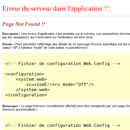
Erreur du serveur dans l'application '/'.
Page Not Found !!
Description :
Une erreur d'application s'est produite sur le serveur. Les paramètres d'erreur
par les navigateurs qui s'exécutent sur l'ordinateur serveur local.
Détails =
Pour permettre l'affichage des détails de ce message d'erreur spécifique sur les o
valeur "off" à l'attribut "mode" de cette balise <customErrors>.
<!-- Fichier de configuration Web.Config -->

<configuration>

    <system.web>

        <customErrors mode="Off"/>

    </system.web>

</configuration>
Remarques :
La page d'erreurs actuellement affichée peut être remplacée par une page d'erre
d'erreurs personnalisée !
<!-- Fichier de configuration Web.Config -->
