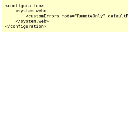
<configuration>

    <system.web>

        <customErrors mode="RemoteOnly" defaultR
    </system.web>

</configuration>