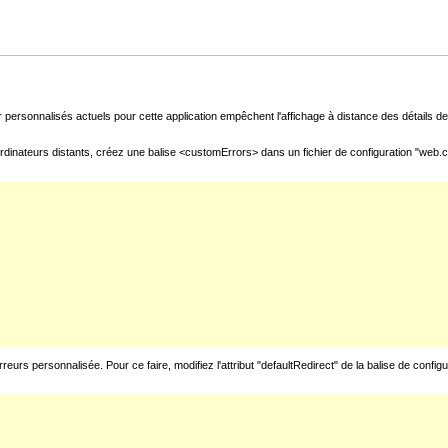
 personnalisés actuels pour cette application empêchent l'affichage à distance des détails de 
rdinateurs distants, créez une balise <customErrors> dans un fichier de configuration "web.con
urs personnalisée. Pour ce faire, modifiez l'attribut "defaultRedirect" de la balise de config