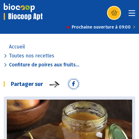
Biocoop Apt
(s’ouvre dans u
Prochaine ouverture à 09:00
Accueil
Toutes nos recettes
Confiture de poires aux fruits...
Partager sur