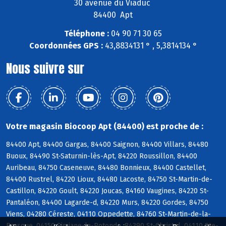
30 avenue du Viaduc
84400 Apt
Téléphone :
04 90 71 30 65
Coordonnées GPS :
43,8834131 ° , 5,3814134 °
Nous suivre sur
Votre magasin Biocoop Apt (84400) est proche de :
84400 Apt, 84400 Gargas, 84400 Saignon, 84400 Villars, 84480
Buoux, 84490 St-Saturnin-lès-Apt, 84220 Roussillon, 84400
Auribeau, 84750 Caseneuve, 84480 Bonnieux, 84400 Castellet,
84400 Rustrel, 84220 Lioux, 84480 Lacoste, 84750 St-Martin-de-
Castillon, 84220 Goult, 84220 Joucas, 84160 Vaugines, 84220 St-
Pantaléon, 84400 Lagarde-d, 84220 Murs, 84220 Gordes, 84750
Viens, 04280 Céreste, 04110 Oppedette, 84760 St-Martin-de-la-
Brasque, 04150 Simiane-la-Rotonde, 84390 St-Christol, 04110 Ste-