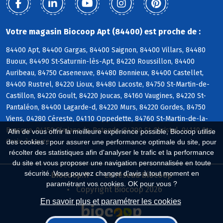
Votre magasin Biocoop Apt (84400) est proche de :
84400 Apt, 84400 Gargas, 84400 Saignon, 84400 Villars, 84480
Buoux, 84490 St-Saturnin-lès-Apt, 84220 Roussillon, 84400
Auribeau, 84750 Caseneuve, 84480 Bonnieux, 84400 Castellet,
84400 Rustrel, 84220 Lioux, 84480 Lacoste, 84750 St-Martin-de-
Castillon, 84220 Goult, 84220 Joucas, 84160 Vaugines, 84220 St-
Pantaléon, 84400 Lagarde-d, 84220 Murs, 84220 Gordes, 84750
Viens, 04280 Céreste, 04110 Oppedette, 84760 St-Martin-de-la-
Brasque, 04150 Simiane-la-Rotonde, 84390 St-Christol, 04110 Ste-
Afin de vous offrir la meilleure expérience possible, Biocoop utilise
Croix-à-Lauze
des cookies : pour assurer une performance optimale du site, pour
récolter des statistiques afin d'analyser le trafic et la performance
du site et vous proposer une navigation personnalisée en toute
sécurité. Vous pouvez changer d'avis à tout moment en
Biocoop.fr
Le réseau Biocoop
paramétrant vos cookies. OK pour vous ?
Copyright Biocoop 2026
En savoir plus et paramétrer les cookies