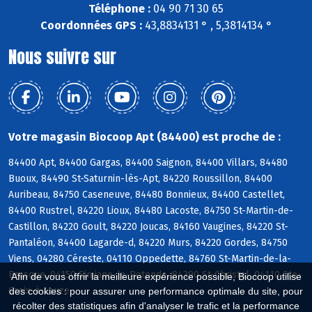
Téléphone :
04 90 71 30 65
Coordonnées GPS :
43,8834131 ° , 5,3814134 °
Nous suivre sur
Votre magasin Biocoop Apt (84400) est proche de :
84400 Apt, 84400 Gargas, 84400 Saignon, 84400 Villars, 84480
Buoux, 84490 St-Saturnin-lès-Apt, 84220 Roussillon, 84400
Auribeau, 84750 Caseneuve, 84480 Bonnieux, 84400 Castellet,
84400 Rustrel, 84220 Lioux, 84480 Lacoste, 84750 St-Martin-de-
Castillon, 84220 Goult, 84220 Joucas, 84160 Vaugines, 84220 St-
Pantaléon, 84400 Lagarde-d, 84220 Murs, 84220 Gordes, 84750
Viens, 04280 Céreste, 04110 Oppedette, 84760 St-Martin-de-la-
Brasque, 04150 Simiane-la-Rotonde, 84390 St-Christol, 04110 Ste-
Afin de vous offrir la meilleure expérience possible, Biocoop utilise
Croix-à-Lauze
des cookies : pour assurer une performance optimale du site, pour
récolter des statistiques afin d'analyser le trafic et la performance