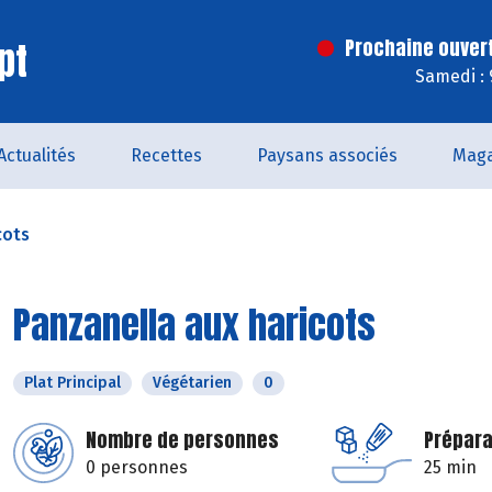
pt
Prochaine ouver
Samedi : 
Actualités
Recettes
Paysans associés
Maga
cots
Panzanella aux haricots
Plat Principal
Végétarien
0
Nombre de personnes
Prépara
0 personnes
25 min