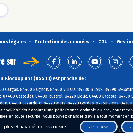
ons légales
Protection des données
CGU
Gestio
re sur
n Biocoop Apt (84400) est proche de :
0 Gargas, 84400 Saignon, 84400 Villars, 84480 Buoux, 84490 St-Satur
 84400 Castellet, 84400 Rustrel, 84220 Lioux, 84480 Lacoste, 84750 S
léon, 84400 Lagarde-d, 84220 Murs, 84220 Gordes, 84750 Viens, 04280
nde, 84390 St-Christol, 04110 Ste-Croix-à-Lauze
es cookies : pour assurer une performance optimale du site, pour récolter
isée en toute sécurité. Vous pouvez changer d'avis à tout moment en 
r plus et paramétrer les cookies
Je refuse
J
Biocoop.fr
Le ré