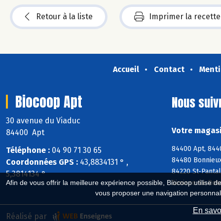
Retour à la liste
Imprimer la recette
Accueil
Contact
Menti
Biocoop Apt
Nous suiv
30 avenue du Viaduc
Votre magasi
84400 Apt
84400 Apt, 8440
Téléphone :
04 90 71 30 65
84480 Bonnieux,
Coordonnées GPS :
43,8834131 ° ,
84220 St-Panta
5,3814134 °
Simiane-la-Roto
Afin de vous offrir la meilleure expérience possible, Biocoop utilise d
vous proposer une navigation personnal
En savoi
Réalisé par