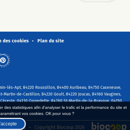
n des cookies
Plan du site
nin-lès-Apt, 84220 Roussillon, 84400 Auribeau, 84750 Caseneuve,
t-Martin-de-Castillon, 84220 Goult, 84220 Joucas, 84160 Vaugines,
 Céreste, 04110 Oppedette, 84760 St-Martin-de-la-Brasque, 04150
 des statistiques afin d'analyser le trafic et la performance du site et
paramétrant vos cookies. OK pour vous ?
'accepte
seau Biocoop
Copyright Biocoop 2026