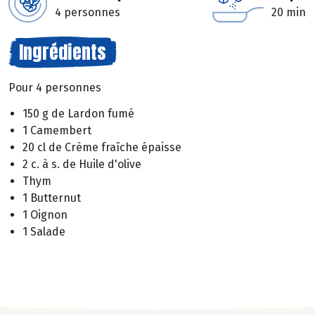
4 personnes
20 min
Ingrédients
Pour 4 personnes
150 g de Lardon fumé
1 Camembert
20 cl de Crème fraîche épaisse
2 c. à s. de Huile d'olive
Thym
1 Butternut
1 Oignon
1 Salade