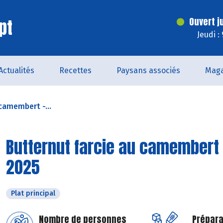
pt
Ouvert j
Jeudi :
Actualités
Recettes
Paysans associés
Maga
camembert -...
Butternut farcie au camembert 
2025
Plat principal
Nombre de personnes
Prépara