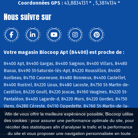
Coordonnées GPS :
43,8834131 ° , 5,3814134 °
Nous suivre sur
Votre magasin Biocoop Apt (84400) est proche de :
84400 Apt, 84400 Gargas, 84400 Saignon, 84400 Villars, 84480
Buoux, 84490 St-Saturnin-lès-Apt, 84220 Roussillon, 84400
Auribeau, 84750 Caseneuve, 84480 Bonnieux, 84400 Castellet,
84400 Rustrel, 84220 Lioux, 84480 Lacoste, 84750 St-Martin-de-
Castillon, 84220 Goult, 84220 Joucas, 84160 Vaugines, 84220 St-
Pantaléon, 84400 Lagarde-d, 84220 Murs, 84220 Gordes, 84750
Viens, 04280 Céreste, 04110 Oppedette, 84760 St-Martin-de-la-
Brasque, 04150 Simiane-la-Rotonde, 84390 St-Christol, 04110 Ste-
Afin de vous offrir la meilleure expérience possible, Biocoop utilise
Croix-à-Lauze
des cookies : pour assurer une performance optimale du site, pour
récolter des statistiques afin d'analyser le trafic et la performance
du site et vous proposer une navigation personnalisée en toute