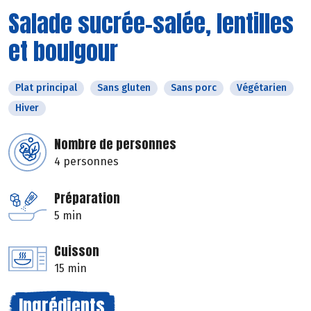
Salade sucrée-salée, lentilles
et boulgour
Plat principal
Sans gluten
Sans porc
Végétarien
Hiver
Nombre de personnes
4 personnes
Préparation
5 min
Cuisson
15 min
Ingrédients