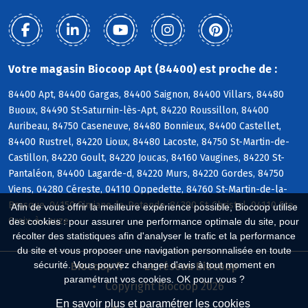
Votre magasin Biocoop Apt (84400) est proche de :
84400 Apt, 84400 Gargas, 84400 Saignon, 84400 Villars, 84480
Buoux, 84490 St-Saturnin-lès-Apt, 84220 Roussillon, 84400
Auribeau, 84750 Caseneuve, 84480 Bonnieux, 84400 Castellet,
84400 Rustrel, 84220 Lioux, 84480 Lacoste, 84750 St-Martin-de-
Castillon, 84220 Goult, 84220 Joucas, 84160 Vaugines, 84220 St-
Pantaléon, 84400 Lagarde-d, 84220 Murs, 84220 Gordes, 84750
Viens, 04280 Céreste, 04110 Oppedette, 84760 St-Martin-de-la-
Brasque, 04150 Simiane-la-Rotonde, 84390 St-Christol, 04110 Ste-
Afin de vous offrir la meilleure expérience possible, Biocoop utilise
Croix-à-Lauze
des cookies : pour assurer une performance optimale du site, pour
récolter des statistiques afin d'analyser le trafic et la performance
du site et vous proposer une navigation personnalisée en toute
sécurité. Vous pouvez changer d'avis à tout moment en
Biocoop.fr
Le réseau Biocoop
paramétrant vos cookies. OK pour vous ?
Copyright Biocoop 2026
En savoir plus et paramétrer les cookies