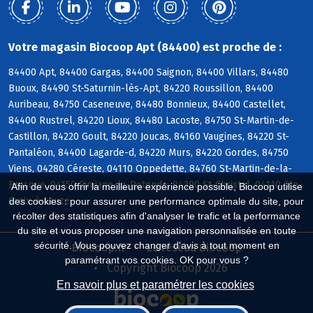
Votre magasin Biocoop Apt (84400) est proche de :
84400 Apt, 84400 Gargas, 84400 Saignon, 84400 Villars, 84480
Buoux, 84490 St-Saturnin-lès-Apt, 84220 Roussillon, 84400
Auribeau, 84750 Caseneuve, 84480 Bonnieux, 84400 Castellet,
84400 Rustrel, 84220 Lioux, 84480 Lacoste, 84750 St-Martin-de-
Castillon, 84220 Goult, 84220 Joucas, 84160 Vaugines, 84220 St-
Pantaléon, 84400 Lagarde-d, 84220 Murs, 84220 Gordes, 84750
Viens, 04280 Céreste, 04110 Oppedette, 84760 St-Martin-de-la-
Brasque, 04150 Simiane-la-Rotonde, 84390 St-Christol, 04110 Ste-
Afin de vous offrir la meilleure expérience possible, Biocoop utilise
Croix-à-Lauze
des cookies : pour assurer une performance optimale du site, pour
récolter des statistiques afin d'analyser le trafic et la performance
du site et vous proposer une navigation personnalisée en toute
sécurité. Vous pouvez changer d'avis à tout moment en
Biocoop.fr
Le réseau Biocoop
paramétrant vos cookies. OK pour vous ?
Copyright Biocoop 2026
En savoir plus et paramétrer les cookies