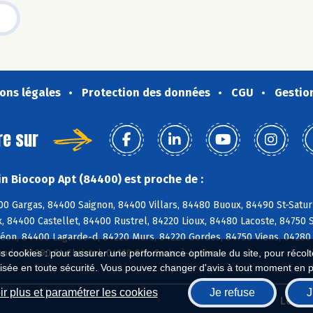
ons légales
Protection des données
CGU
Gestio
re sur
n Biocoop Apt (84400) est proche de :
0 Gargas, 84400 Saignon, 84400 Villars, 84480 Buoux, 84490 St-Satur
 84400 Castellet, 84400 Rustrel, 84220 Lioux, 84480 Lacoste, 84750 S
léon, 84400 Lagarde-d, 84220 Murs, 84220 Gordes, 84750 Viens, 04280
nde, 84390 St-Christol, 04110 Ste-Croix-à-Lauze
es cookies : pour assurer une performance optimale du site, pour récolter
isée en toute sécurité. Vous pouvez changer d'avis à tout moment en 
r plus et paramétrer les cookies
Je refuse
J
Biocoop.fr
Le ré