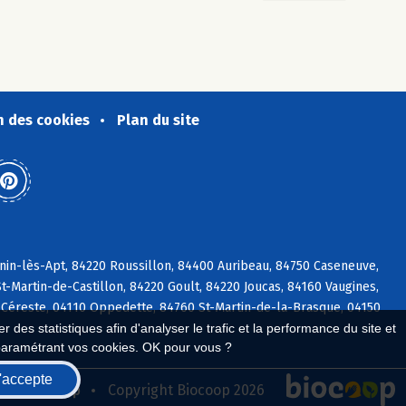
n des cookies
Plan du site
nin-lès-Apt, 84220 Roussillon, 84400 Auribeau, 84750 Caseneuve,
t-Martin-de-Castillon, 84220 Goult, 84220 Joucas, 84160 Vaugines,
 Céreste, 04110 Oppedette, 84760 St-Martin-de-la-Brasque, 04150
 des statistiques afin d'analyser le trafic et la performance du site et
paramétrant vos cookies. OK pour vous ?
'accepte
seau Biocoop
Copyright Biocoop 2026