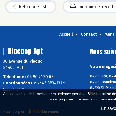
Retour à la liste
Imprimer la recette
Accueil
Contact
Menti
Biocoop Apt
Nous suiv
30 avenue du Viaduc
Votre magasi
84400 Apt
84400 Apt, 8440
Téléphone :
04 90 71 30 65
84480 Bonnieux,
Coordonnées GPS :
43,8834131 ° ,
84220 St-Panta
5,3814134 °
Simiane-la-Roto
Afin de vous offrir la meilleure expérience possible, Biocoop utilise d
vous proposer une navigation personnal
En savoi
Réalisé par