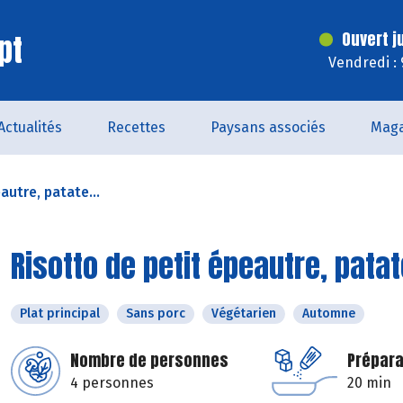
pt
Ouvert j
Vendredi :
Actualités
Recettes
Paysans associés
Maga
autre, patate...
Risotto de petit épeautre, pata
Plat principal
Sans porc
Végétarien
Automne
Nombre de personnes
Prépara
4 personnes
20 min