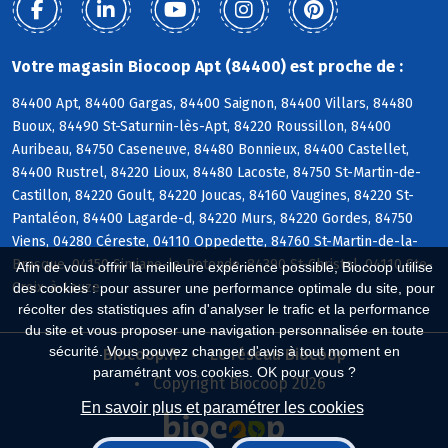
Votre magasin Biocoop Apt (84400) est proche de :
84400 Apt, 84400 Gargas, 84400 Saignon, 84400 Villars, 84480
Buoux, 84490 St-Saturnin-lès-Apt, 84220 Roussillon, 84400
Auribeau, 84750 Caseneuve, 84480 Bonnieux, 84400 Castellet,
84400 Rustrel, 84220 Lioux, 84480 Lacoste, 84750 St-Martin-de-
Castillon, 84220 Goult, 84220 Joucas, 84160 Vaugines, 84220 St-
Pantaléon, 84400 Lagarde-d, 84220 Murs, 84220 Gordes, 84750
Viens, 04280 Céreste, 04110 Oppedette, 84760 St-Martin-de-la-
Brasque, 04150 Simiane-la-Rotonde, 84390 St-Christol, 04110 Ste-
Afin de vous offrir la meilleure expérience possible, Biocoop utilise
Croix-à-Lauze
des cookies : pour assurer une performance optimale du site, pour
récolter des statistiques afin d'analyser le trafic et la performance
du site et vous proposer une navigation personnalisée en toute
sécurité. Vous pouvez changer d'avis à tout moment en
Biocoop.fr
Le réseau Biocoop
paramétrant vos cookies. OK pour vous ?
Copyright Biocoop 2026
En savoir plus et paramétrer les cookies