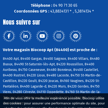
Téléphone :
04 90 71 30 65
Coordonnées GPS :
43,8834131 ° , 5,3814134 °
Nous suivre sur
Votre magasin Biocoop Apt (84400) est proche de :
84400 Apt, 84400 Gargas, 84400 Saignon, 84400 Villars, 84480
Buoux, 84490 St-Saturnin-lès-Apt, 84220 Roussillon, 84400
Auribeau, 84750 Caseneuve, 84480 Bonnieux, 84400 Castellet,
84400 Rustrel, 84220 Lioux, 84480 Lacoste, 84750 St-Martin-de-
Castillon, 84220 Goult, 84220 Joucas, 84160 Vaugines, 84220 St-
Pantaléon, 84400 Lagarde-d, 84220 Murs, 84220 Gordes, 84750
Viens, 04280 Céreste, 04110 Oppedette, 84760 St-Martin-de-la-
Brasque, 04150 Simiane-la-Rotonde, 84390 St-Christol, 04110 Ste-
Afin de vous offrir la meilleure expérience possible, Biocoop utilise
Croix-à-Lauze
des cookies : pour assurer une performance optimale du site, pour