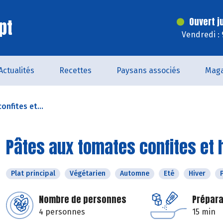
pt
Ouvert j
Vendredi :
Actualités
Recettes
Paysans associés
Maga
nfites et...
Pâtes aux tomates confites et
Plat principal
Végétarien
Automne
Eté
Hiver
Nombre de personnes
Prépara
4 personnes
15 min