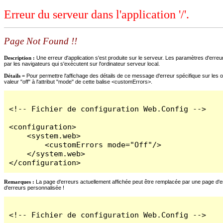
Erreur du serveur dans l'application '/'.
Page Not Found !!
Description :
Une erreur d'application s'est produite sur le serveur. Les paramètres d'erreur
par les navigateurs qui s'exécutent sur l'ordinateur serveur local.
Détails =
Pour permettre l'affichage des détails de ce message d'erreur spécifique sur les o
valeur "off" à l'attribut "mode" de cette balise <customErrors>.
<!-- Fichier de configuration Web.Config -->

<configuration>

    <system.web>

        <customErrors mode="Off"/>

    </system.web>

</configuration>
Remarques :
La page d'erreurs actuellement affichée peut être remplacée par une page d'erre
d'erreurs personnalisée !
<!-- Fichier de configuration Web.Config -->
