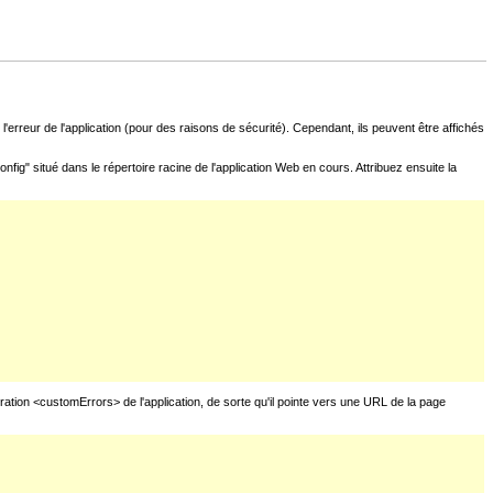
l'erreur de l'application (pour des raisons de sécurité). Cependant, ils peuvent être affichés
fig" situé dans le répertoire racine de l'application Web en cours. Attribuez ensuite la
uration <customErrors> de l'application, de sorte qu'il pointe vers une URL de la page