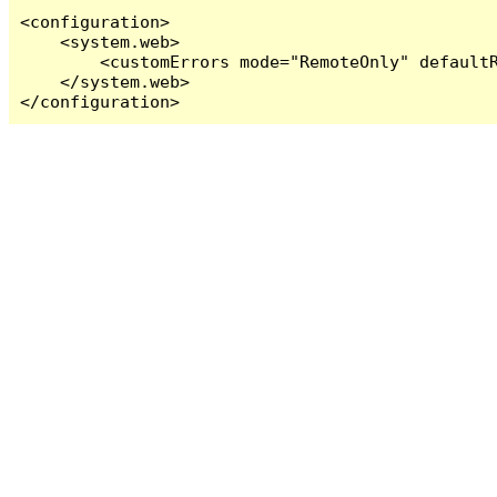
<configuration>

    <system.web>

        <customErrors mode="RemoteOnly" defaultR
    </system.web>

</configuration>