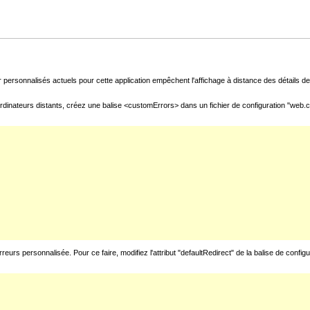
 personnalisés actuels pour cette application empêchent l'affichage à distance des détails de 
rdinateurs distants, créez une balise <customErrors> dans un fichier de configuration "web.con
urs personnalisée. Pour ce faire, modifiez l'attribut "defaultRedirect" de la balise de config