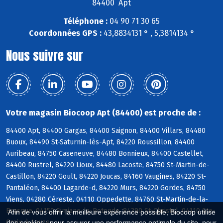
84400 Apt
Téléphone :
04 90 71 30 65
Coordonnées GPS :
43,8834131 ° , 5,3814134 °
Nous suivre sur
Votre magasin Biocoop Apt (84400) est proche de :
84400 Apt, 84400 Gargas, 84400 Saignon, 84400 Villars, 84480
Buoux, 84490 St-Saturnin-lès-Apt, 84220 Roussillon, 84400
Auribeau, 84750 Caseneuve, 84480 Bonnieux, 84400 Castellet,
84400 Rustrel, 84220 Lioux, 84480 Lacoste, 84750 St-Martin-de-
Castillon, 84220 Goult, 84220 Joucas, 84160 Vaugines, 84220 St-
Pantaléon, 84400 Lagarde-d, 84220 Murs, 84220 Gordes, 84750
Viens, 04280 Céreste, 04110 Oppedette, 84760 St-Martin-de-la-
Brasque, 04150 Simiane-la-Rotonde, 84390 St-Christol, 04110 Ste-
Afin de vous offrir la meilleure expérience possible, Biocoop utilise
Croix-à-Lauze
des cookies : pour assurer une performance optimale du site, pour