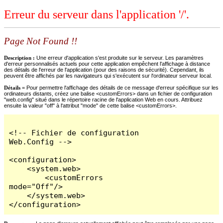
Erreur du serveur dans l'application '/'.
Page Not Found !!
Description :
Une erreur d'application s'est produite sur le serveur. Les paramètres
d'erreur personnalisés actuels pour cette application empêchent l'affichage à distance
des détails de l'erreur de l'application (pour des raisons de sécurité). Cependant, ils
peuvent être affichés par les navigateurs qui s'exécutent sur l'ordinateur serveur local.
Détails =
Pour permettre l'affichage des détails de ce message d'erreur spécifique sur les
ordinateurs distants, créez une balise <customErrors> dans un fichier de configuration
"web.config" situé dans le répertoire racine de l'application Web en cours. Attribuez
ensuite la valeur "off" à l'attribut "mode" de cette balise <customErrors>.
<!-- Fichier de configuration 
Web.Config -->

<configuration>

    <system.web>

        <customErrors 
mode="Off"/>

    </system.web>

</configuration>