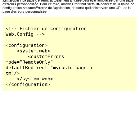
Remarques :
La page d'erreurs actuellement affichée peut être remplacée par une page
d'erreurs personnalisée. Pour ce faire, modifiez l'attribut "defaultRedirect" de la balise de
configuration <customErrors> de l'application, de sorte qu'il pointe vers une URL de la
page d'erreurs personnalisée !
<!-- Fichier de configuration 
Web.Config -->

<configuration>

    <system.web>

        <customErrors 
mode="RemoteOnly" 
defaultRedirect="mycustompage.h
tm"/>

    </system.web>

</configuration>