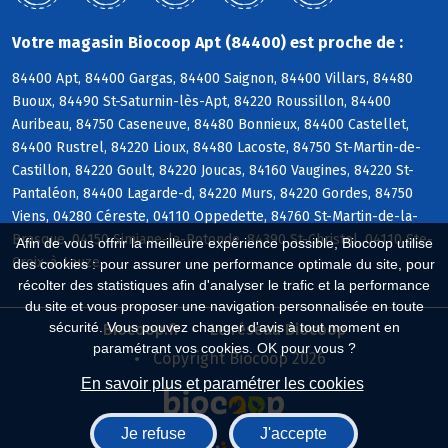
Votre magasin Biocoop Apt (84400) est proche de :
84400 Apt, 84400 Gargas, 84400 Saignon, 84400 Villars, 84480
Buoux, 84490 St-Saturnin-lès-Apt, 84220 Roussillon, 84400
Auribeau, 84750 Caseneuve, 84480 Bonnieux, 84400 Castellet,
84400 Rustrel, 84220 Lioux, 84480 Lacoste, 84750 St-Martin-de-
Castillon, 84220 Goult, 84220 Joucas, 84160 Vaugines, 84220 St-
Pantaléon, 84400 Lagarde-d, 84220 Murs, 84220 Gordes, 84750
Viens, 04280 Céreste, 04110 Oppedette, 84760 St-Martin-de-la-
Brasque, 04150 Simiane-la-Rotonde, 84390 St-Christol, 04110 Ste-
Afin de vous offrir la meilleure expérience possible, Biocoop utilise
Croix-à-Lauze
des cookies : pour assurer une performance optimale du site, pour
récolter des statistiques afin d'analyser le trafic et la performance
du site et vous proposer une navigation personnalisée en toute
sécurité. Vous pouvez changer d'avis à tout moment en
Biocoop.fr
Le réseau Biocoop
paramétrant vos cookies. OK pour vous ?
Copyright Biocoop 2026
En savoir plus et paramétrer les cookies
Je refuse
J'accepte