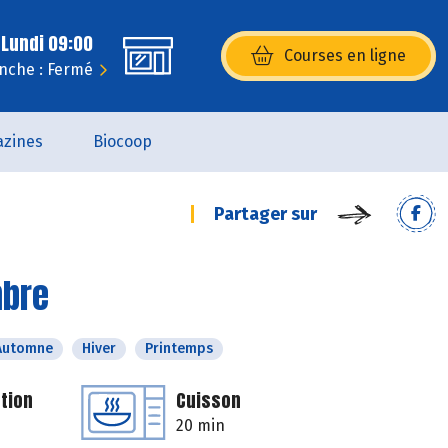
 Lundi 09:00
Courses en ligne
(s’ouvre dans une nouvelle fenêtr
nche : Fermé
zines
Biocoop
Partager sur
mbre
Automne
Hiver
Printemps
tion
Cuisson
20 min