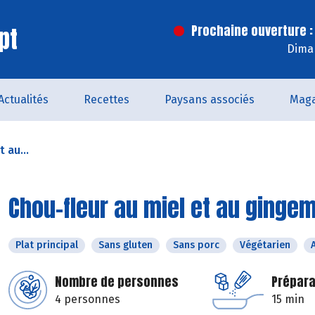
pt
Prochaine ouverture :
Dima
Actualités
Recettes
Paysans associés
Maga
 au...
Chou-fleur au miel et au ginge
Plat principal
Sans gluten
Sans porc
Végétarien
Nombre de personnes
Prépara
4 personnes
15 min