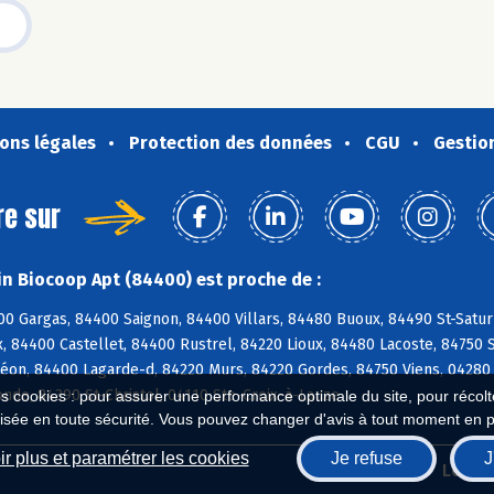
ons légales
Protection des données
CGU
Gestio
re sur
n Biocoop Apt (84400) est proche de :
0 Gargas, 84400 Saignon, 84400 Villars, 84480 Buoux, 84490 St-Satur
 84400 Castellet, 84400 Rustrel, 84220 Lioux, 84480 Lacoste, 84750 S
léon, 84400 Lagarde-d, 84220 Murs, 84220 Gordes, 84750 Viens, 04280
nde, 84390 St-Christol, 04110 Ste-Croix-à-Lauze
es cookies : pour assurer une performance optimale du site, pour récolter
isée en toute sécurité. Vous pouvez changer d'avis à tout moment en 
r plus et paramétrer les cookies
Je refuse
J
Biocoop.fr
Le ré