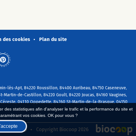
n des cookies
Plan du site
nin-lès-Apt, 84220 Roussillon, 84400 Auribeau, 84750 Caseneuve,
t-Martin-de-Castillon, 84220 Goult, 84220 Joucas, 84160 Vaugines,
 Céreste, 04110 Oppedette, 84760 St-Martin-de-la-Brasque, 04150
 des statistiques afin d'analyser le trafic et la performance du site et
paramétrant vos cookies. OK pour vous ?
'accepte
seau Biocoop
Copyright Biocoop 2026