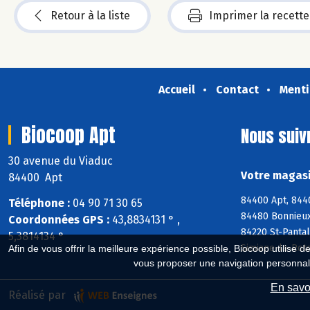
Retour à la liste
Imprimer la recette
Accueil
Contact
Menti
Biocoop Apt
Nous suiv
30 avenue du Viaduc
Votre magasi
84400 Apt
84400 Apt, 8440
Téléphone :
04 90 71 30 65
84480 Bonnieux,
Coordonnées GPS :
43,8834131 ° ,
84220 St-Panta
5,3814134 °
Simiane-la-Roto
Afin de vous offrir la meilleure expérience possible, Biocoop utilise d
vous proposer une navigation personnal
En savoi
Réalisé par