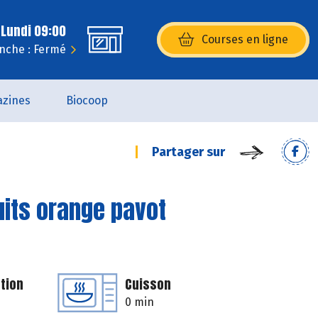
 Lundi 09:00
Courses en ligne
(s’ouvre dans une nouvelle fenêtr
nche : Fermé
zines
Biocoop
Partager sur
uits orange pavot
tion
Cuisson
0 min