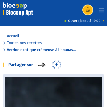
Biocoop Apt
(s’ouvre dans u
Ouvert jusqu'à 19:00
Accueil
Toutes nos recettes
Verrine exotique crémeuse à l'ananas...
Partager sur