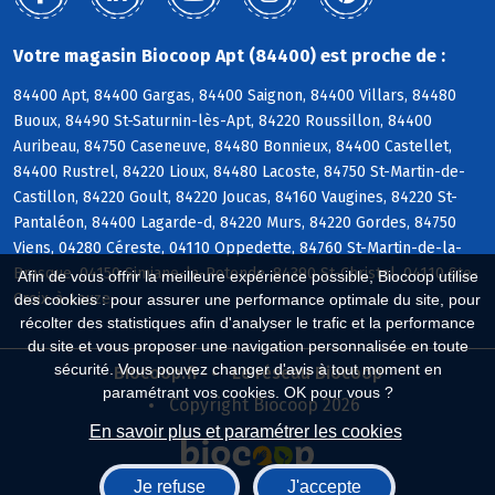
Votre magasin Biocoop Apt (84400) est proche de :
84400 Apt, 84400 Gargas, 84400 Saignon, 84400 Villars, 84480
Buoux, 84490 St-Saturnin-lès-Apt, 84220 Roussillon, 84400
Auribeau, 84750 Caseneuve, 84480 Bonnieux, 84400 Castellet,
84400 Rustrel, 84220 Lioux, 84480 Lacoste, 84750 St-Martin-de-
Castillon, 84220 Goult, 84220 Joucas, 84160 Vaugines, 84220 St-
Pantaléon, 84400 Lagarde-d, 84220 Murs, 84220 Gordes, 84750
Viens, 04280 Céreste, 04110 Oppedette, 84760 St-Martin-de-la-
Brasque, 04150 Simiane-la-Rotonde, 84390 St-Christol, 04110 Ste-
Afin de vous offrir la meilleure expérience possible, Biocoop utilise
Croix-à-Lauze
des cookies : pour assurer une performance optimale du site, pour
récolter des statistiques afin d'analyser le trafic et la performance
du site et vous proposer une navigation personnalisée en toute
sécurité. Vous pouvez changer d'avis à tout moment en
Biocoop.fr
Le réseau Biocoop
paramétrant vos cookies. OK pour vous ?
Copyright Biocoop 2026
En savoir plus et paramétrer les cookies
Je refuse
J'accepte