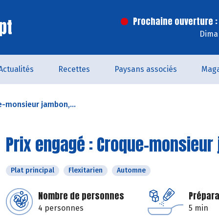
pt
Prochaine ouverture :
Dima
Actualités
Recettes
Paysans associés
Maga
e-monsieur jambon,...
Prix engagé : Croque-monsieur 
Plat principal
Flexitarien
Automne
Nombre de personnes
Prépara
4 personnes
5 min