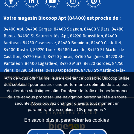
Votre magasin Biocoop Apt (84400) est proche de :
84400 Apt, 84400 Gargas, 84400 Saignon, 84400 Villars, 84480
Buoux, 84490 St-Saturnin-lès-Apt, 84220 Roussillon, 84400
Auribeau, 84750 Caseneuve, 84480 Bonnieux, 84400 Castellet,
84400 Rustrel, 84220 Lioux, 84480 Lacoste, 84750 St-Martin-de-
Castillon, 84220 Goult, 84220 Joucas, 84160 Vaugines, 84220 St-
Pantaléon, 84400 Lagarde-d, 84220 Murs, 84220 Gordes, 84750
Viens, 04280 Céreste, 04110 Oppedette, 84760 St-Martin-de-la-
Brasque, 04150 Simiane-la-Rotonde, 84390 St-Christol, 04110 Ste-
Afin de vous offrir la meilleure expérience possible, Biocoop utilise
Croix-à-Lauze
des cookies : pour assurer une performance optimale du site, pour
récolter des statistiques afin d'analyser le trafic et la performance
du site et vous proposer une navigation personnalisée en toute
sécurité. Vous pouvez changer d'avis à tout moment en
Biocoop.fr
Le réseau Biocoop
paramétrant vos cookies. OK pour vous ?
Copyright Biocoop 2026
En savoir plus et paramétrer les cookies