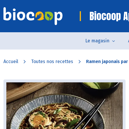
Biocoop A
Le magasin
Accueil
Toutes nos recettes
Ramen japonais par 