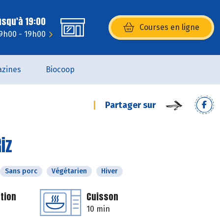
usqu'à 19:00
Courses en ligne
(s’ouvre dans une nouvelle fenêtr
9h00 - 19h00
zines
Biocoop
Partager sur
iz
Sans porc
Végétarien
Hiver
tion
Cuisson
10 min