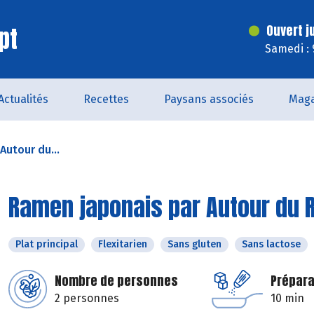
pt
Ouvert j
Samedi : 
Actualités
Recettes
Paysans associés
Maga
Autour du...
Ramen japonais par Autour du R
Plat principal
Flexitarien
Sans gluten
Sans lactose
Nombre de personnes
Prépara
2 personnes
10 min