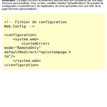
Remarques :
La page d'erreurs actuellement affichée peut être remplacée par une page
d'erreurs personnalisée. Pour ce faire, modifiez l'attribut "defaultRedirect" de la balise de
configuration <customErrors> de l'application, de sorte qu'il pointe vers une URL de la
page d'erreurs personnalisée !
<!-- Fichier de configuration 
Web.Config -->

<configuration>

    <system.web>

        <customErrors 
mode="RemoteOnly" 
defaultRedirect="mycustompage.h
tm"/>

    </system.web>

</configuration>