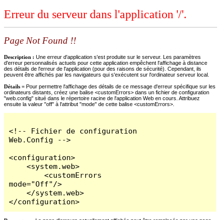
Erreur du serveur dans l'application '/'.
Page Not Found !!
Description :
Une erreur d'application s'est produite sur le serveur. Les paramètres
d'erreur personnalisés actuels pour cette application empêchent l'affichage à distance
des détails de l'erreur de l'application (pour des raisons de sécurité). Cependant, ils
peuvent être affichés par les navigateurs qui s'exécutent sur l'ordinateur serveur local.
Détails =
Pour permettre l'affichage des détails de ce message d'erreur spécifique sur les
ordinateurs distants, créez une balise <customErrors> dans un fichier de configuration
"web.config" situé dans le répertoire racine de l'application Web en cours. Attribuez
ensuite la valeur "off" à l'attribut "mode" de cette balise <customErrors>.
<!-- Fichier de configuration 
Web.Config -->

<configuration>

    <system.web>

        <customErrors 
mode="Off"/>

    </system.web>

</configuration>