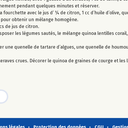
r finement pendant quelques minutes et réserver.
a fourchette avec le jus d’ ¼ de citron, 1 cc d’huile d’olive, q
ter pour obtenir un mélange homogène.
cs de jus de citron.
sposer les légumes sautés, le mélange quinoa lentilles corail,
r une quenelle de tartare d’algues, une quenelle de houmou
etteraves crues. Décorer le quinoa de graines de courge et le
ons légales
Protection des données
CGU
Gestio