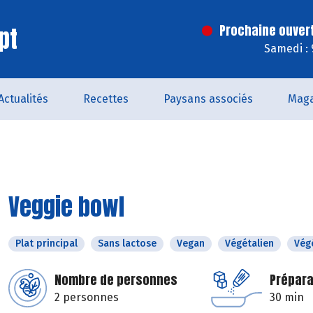
pt
Prochaine ouver
Samedi : 
Actualités
Recettes
Paysans associés
Maga
Veggie bowl
Plat principal
Sans lactose
Vegan
Végétalien
Vég
Nombre de personnes
Prépara
2 personnes
30 min