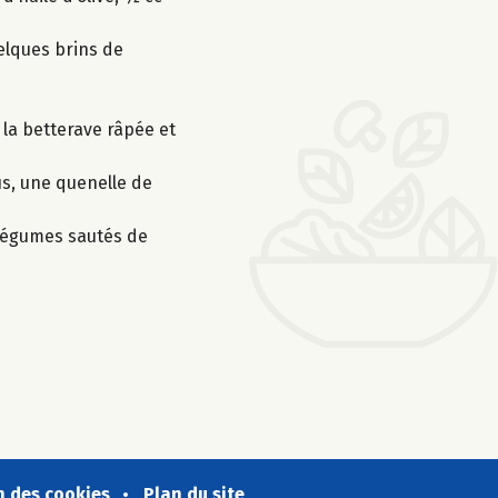
uelques brins de
 la betterave râpée et
s, une quenelle de
s légumes sautés de
n des cookies
Plan du site