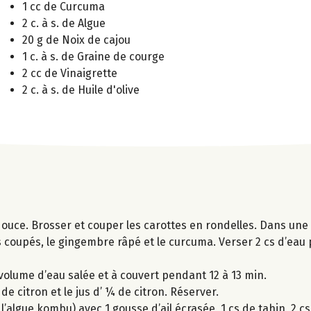
1 cc de Curcuma
2 c. à s. de Algue
20 g de Noix de cajou
1 c. à s. de Graine de courge
2 cc de Vinaigrette
2 c. à s. de Huile d'olive
ouce. Brosser et couper les carottes en rondelles. Dans une 
mes coupés, le gingembre râpé et le curcuma. Verser 2 cs d’eau 
r volume d’eau salée et à couvert pendant 12 à 13 min.
de citron et le jus d’ ¼ de citron. Réserver.
algue kombu) avec 1 gousse d’ail écrasée, 1 cs de tahin, 2 cs 