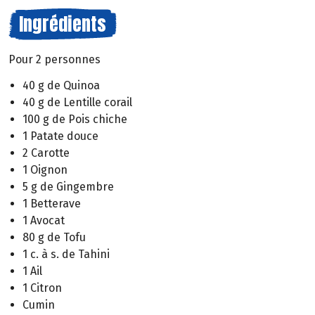
Ingrédients
Pour 2 personnes
40 g de Quinoa
40 g de Lentille corail
100 g de Pois chiche
1 Patate douce
2 Carotte
1 Oignon
5 g de Gingembre
1 Betterave
1 Avocat
80 g de Tofu
1 c. à s. de Tahini
1 Ail
1 Citron
Cumin