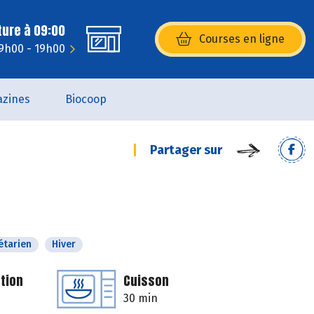
ture à 09:00
Courses en ligne
(s’ouvre dans une nouvelle fenêtr
9h00 - 19h00
zines
Biocoop
Partager sur
étarien
Hiver
tion
Cuisson
30 min